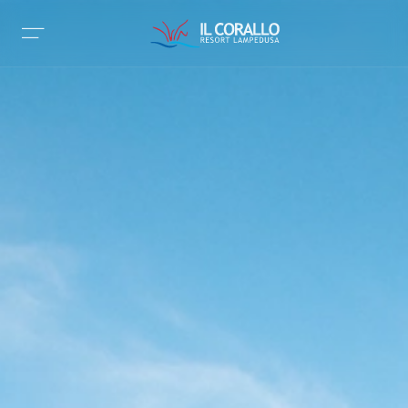
X
Home
Il Corallo Resort
Il Corallo le Villette
Servizi
Chi siamo
News
Contattaci