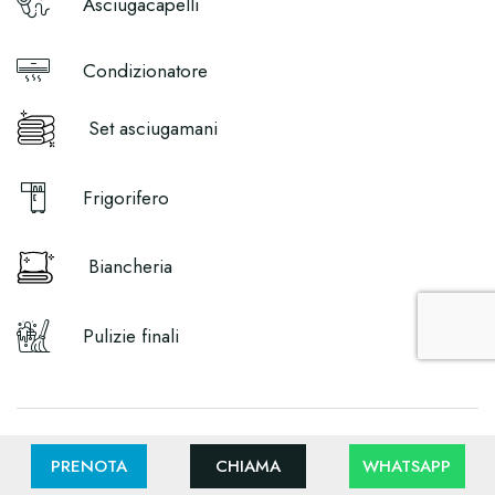
Asciugacapelli
Condizionatore
Set asciugamani
Frigorifero
Biancheria
Pulizie finali
Regole sul servizio
PRENOTA
CHIAMA
WHATSAPP